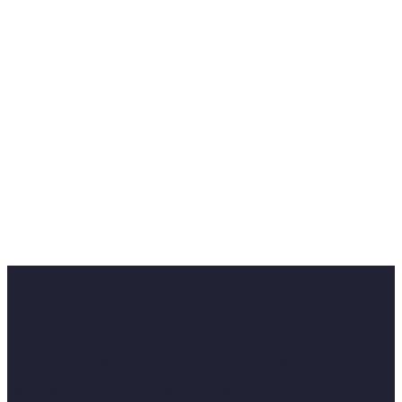
sozialedienste-rm.de
Gemeinsam das Leben gestalten
Über uns
Gemeinsam das Leben gestalten: Nach diesem Motto
unterstützen wir Menschen mit seelischen und
psychischen Erkrankungen in ihrem Alltag.