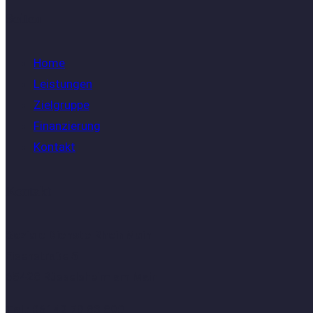
Seiten
Home
Leistungen
Zielgruppe
Finanzierung
Kontakt
Kontakt
Soziale Dienste RheinMain
Eisenstraße 5
65428 Rüsselsheim am Main
Tel.:
06142 70 83 890