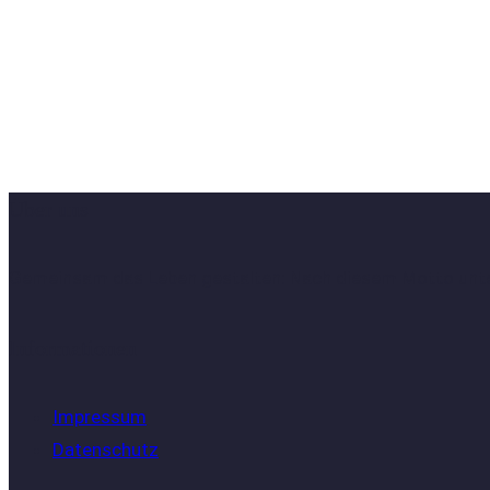
Gemeinsam das Leben gestalten
Über uns
Gemeinsam das Leben gestalten: Nach diesem Motto unter
Informationen
Impressum
Datenschutz